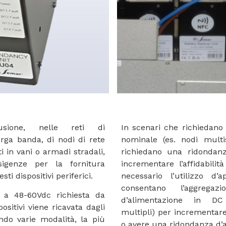
usione, nelle reti di
In scenari che richiedan
rga banda, di nodi di rete
nominale (es. nodi mult
i in vani o armadi stradali,
richiedano una ridondanz
igenze per la fornitura
incrementare l’affidabilit
sti dispositivi periferici.
necessario l’utilizzo d’a
consentano l’aggrega
e a 48-60Vdc richiesta da
d’alimentazione in DC 
ositivi viene ricavata dagli
multipli) per incrementare
ndo varie modalità, la più
o avere una ridondanza d’