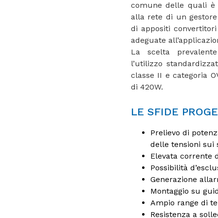
comune delle quali è r
alla rete di un gestore 
di appositi convertitor
adeguate all’applicazion
La scelta prevalen
l’utilizzo standardizza
classe II e categoria
di 420W.
LE SFIDE PROG
Prelievo di potenz
delle tensioni sui 
Elevata corrente 
Possibilità d’escl
Generazione allarm
Montaggio su guida
Ampio range di te
Resistenza a solle