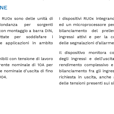
ONE
ie RU0x sono delle unità di
I dispositivi RU0x integrano
dondanza per sorgenti
ed un microprocessore per 
con montaggio a barra DIN,
bilanciamento del preli
ettate per soddisfare i
ingressi attivi e per la c
lle applicazioni in ambito
delle segnalazioni d’allarme 
Il dispositivo monitora c
nibili con tensione di lavoro
degli ingressi e dell’usci
rente nominale di 10A per
rendimento complessivo e 
e nominale d’uscita di fino
bilanciamento fra gli ingre
U04.
richiesta in uscita, anche 
delle tensioni presenti sui si