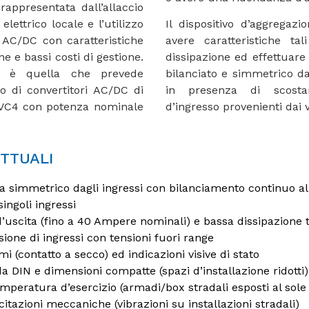
appresentata dall’allaccio
elettrico locale e l’utilizzo
Il dispositivo d’aggregaz
i AC/DC con caratteristiche
avere caratteristiche ta
e e bassi costi di gestione.
dissipazione ed effettuare
te è quella che prevede
bilanciato e simmetrico da 
to di convertitori AC/DC di
in presenza di scostam
 OVC4 con potenza nominale
d’ingresso provenienti dai 
ETTUALI
a simmetrico dagli ingressi con bilanciamento continuo al 
singoli ingressi
d’uscita (fino a 40 Ampere nominali) e bassa dissipazione 
usione di ingressi con tensioni fuori range
i (contatto a secco) ed indicazioni visive di stato
 DIN e dimensioni compatte (spazi d’installazione ridotti)
mperatura d’esercizio (armadi/box stradali esposti al sole
citazioni meccaniche (vibrazioni su installazioni stradali)